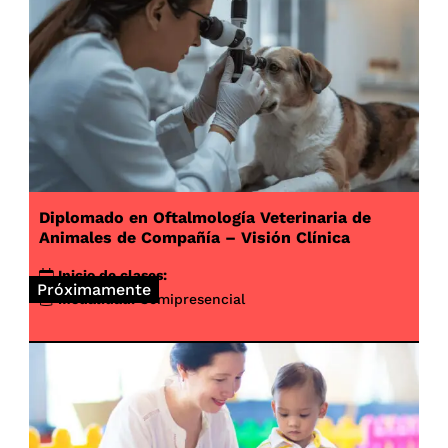
Diplomado en Oftalmología Veterinaria de
Animales de Compañía – Visión Clínica
Inicio de clases:
Próximamente
Modalidad:
Semipresencial