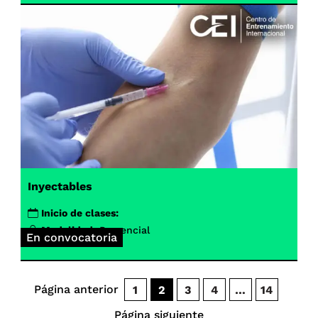
Inyectables
Inicio de clases:
Modalidad:
Presencial
En convocatoria
Página anterior
1
2
3
4
…
14
Página siguiente