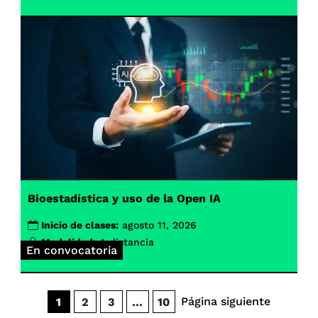
Bioestadística y uso de la Open IA
Inicio de clases:
agosto 11, 2026
Modalidad:
A distancia
En convocatoria
Página siguiente
1
2
3
…
10