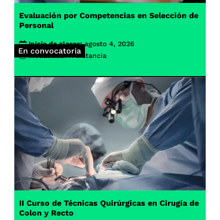
Evaluación por Competencias en Selección de
Personal
Inicio de clases:
agosto 4, 2026
En convocatoria
Modalidad:
A distancia
II Curso de Técnicas Quirúrgicas en Cirugía de
Colon y Recto