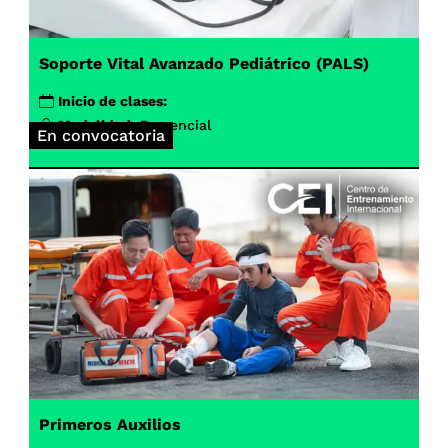
Soporte Vital Avanzado Pediátrico (PALS)
Inicio de clases:
Modalidad:
Presencial
En convocatoria
Primeros Auxilios