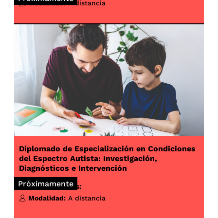
Modalidad:
A distancia
Diplomado de Especialización en Condiciones
del Espectro Autista: Investigación,
Diagnósticos e Intervención
Próximamente
Inicio de clases:
Modalidad:
A distancia