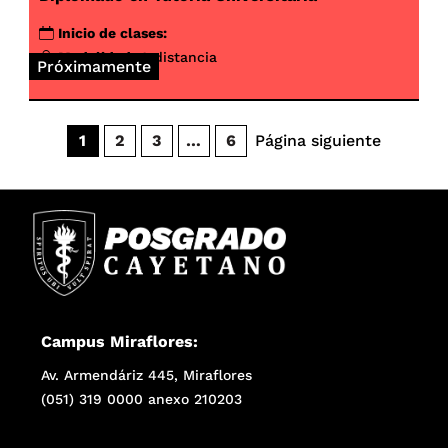
Inicio de clases:
Modalidad:
A distancia
Próximamente
Página siguiente
1
2
3
…
6
Campus Miraflores:
Av. Armendáriz 445, Miraflores
(051) 319 0000 anexo 210203