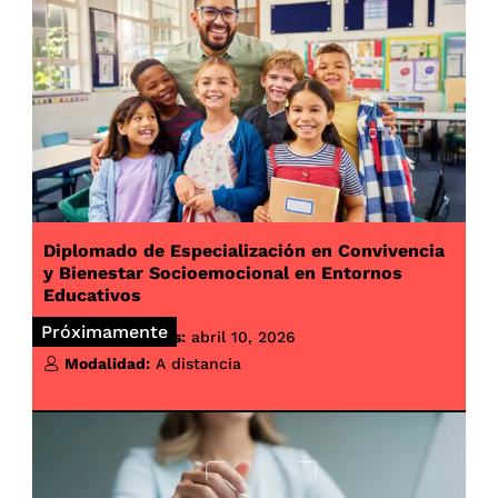
Diplomado de Especialización en Convivencia
y Bienestar Socioemocional en Entornos
Educativos
Próximamente
Inicio de clases:
abril 10, 2026
Modalidad:
A distancia