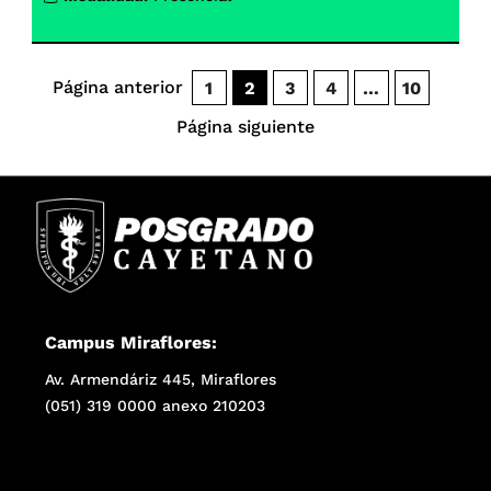
Página anterior
1
2
3
4
…
10
Página siguiente
Campus Miraflores:
Av. Armendáriz 445, Miraflores
(051) 319 0000 anexo 210203