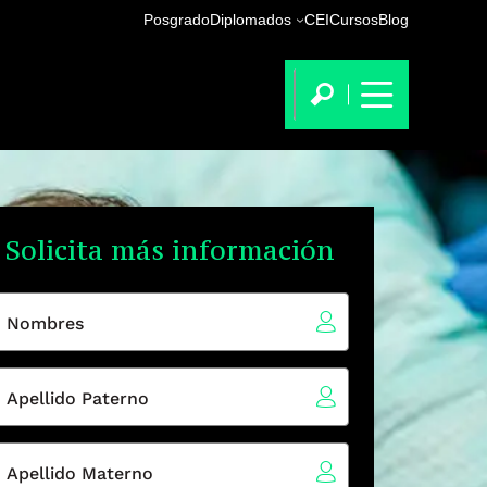
Posgrado
Diplomados
CEI
Cursos
Blog
Solicita más información
Nombres
Apellido Paterno
Apellido Materno