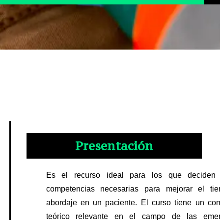
l
a
Presentación
Es el recurso ideal para los que deciden a
NIDO
lic en la fecha deseada para inscribirte.
competencias necesarias para mejorar el ti
abordaje en un paciente. El curso tiene un co
o
nal sanitario como rescatistas
teórico relevante en el campo de las emer