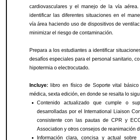
ración para urgencias
cardiovasculares y el manejo de la vía aérea.
26 BLS ECSI DOM 28-06 –
Registrarse
misión de enfermedades y precauciones
identificar las diferentes situaciones en el man
medades cardiovasculares: cómo mejorar las
vía área haciendo uso de dispositivos de ventila
bilidades
ACIONAL
minimizar el riesgo de contaminación.
nción: tener una vida cardiosaludable
26 BLS ECSI SAB 18 –
Registrarse
dena de supervivencia
deraciones legales y éticas
Prepara a los estudiantes a identificar situacio
des inscribirte hasta un día previo al inicio del curso,
desafíos especiales para el personal sanitario, 
 de las 12:00 m.
hipotermia o electrocutado.
mas del cuerpo
gúrate de seleccionar la fecha correcta.
Incluye:
libro en físico de Soporte vital básic
o los sistemas del cuerpo fallan
médica, sexta edición, en donde se resalta lo sigu
a: 08:00 am – 12:30 pm
Contenido actualizado que cumple o supe
desarrolladas por el International Liaison C
ión
consistente con las pautas de CPR y ECC 
ación de la situación de urgencia
Association y otros consejos de reanimación d
ación del paciente
ncial
Información clara, concisa y actual sobr