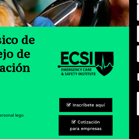
ico de
ejo de
lación
Inscríbete aquí
ersonal lego.
Cotización
para empresas