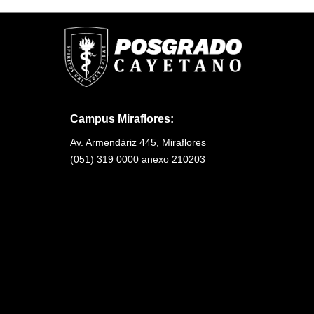
Cuestiones complementarias de
Dispo
anteriormente.
la reanimación
Desfi
La UPCH se reserva el derecho de modificar 
mínimo de Estudiantes matriculados, hasta 
Traba
Trau
07.
Ahog
Campus Miraflores:
Hipot
Elect
Av. Armendáriz 445, Miraflores
Situaciones especiales de
Paro 
(051) 319 0000 anexo 210203
reanimación
Sobre
Anafi
Certificación
Con la aprobación del curso se otorga