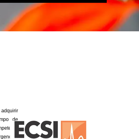
dquirir
empo de
mpetente
gencias