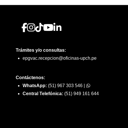
sitivos de asistencia circulatoria
brilación externa automática
o cancelar el inicio del programa, si no llegan al cupo
el mismo día de inicio de programa.
jar con desafíos especiales
matismo
amiento
ermia
Trámites y/o consultas:
rocución
epgvac.recepcion@oficinas-upch.pe
cardíaco maternal
dosis de opioides
laxia
Contáctenos:
WhatsApp:
(51) 967 303 546
|
Central Telefónica:
(51) 949 161 644
rá: