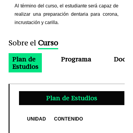
Al término del curso, el estudiante será capaz de
realizar una preparación dentaria para corona,
incrustación y carilla.
Sobre el
Curso
Plan de
Programa
Docen
Estudios
Plan de Estudios
UNIDAD
CONTENIDO