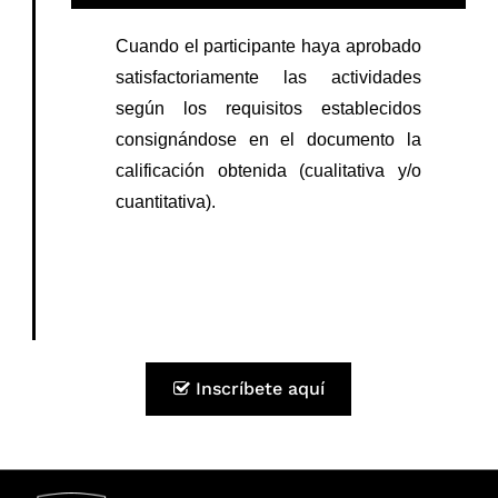
Cuando el participante haya aprobado
satisfactoriamente las actividades
según los requisitos establecidos
consignándose en el documento la
calificación obtenida (cualitativa y/o
cuantitativa).
Programa
Inscríbete aquí
Información General
Coordinador
Día 1: Sábado 15 de agosto
Fecha de inicio
15/08/26