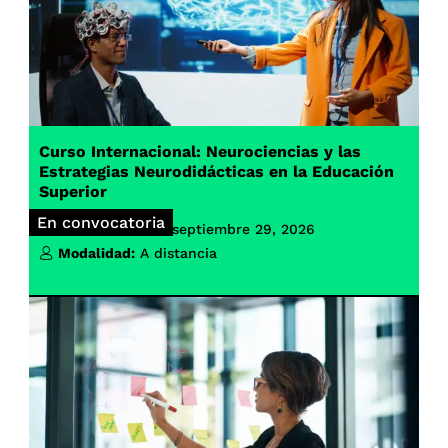
Curso Internacional: Neurociencias y las
Estrategias Neurodidácticas en la Educación
Superior
En convocatoria
Inicio de clases:
septiembre 29, 2026
Modalidad:
A distancia