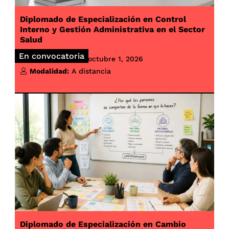
Diplomado de Especialización en Control
Interno y Gestión Administrativa en el Sector
Salud
En convocatoria
Inicio de clases:
octubre 1, 2026
Modalidad:
A distancia
Diplomado de Especialización en Cambio