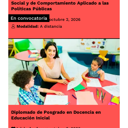
Social y de Comportamiento Aplicado a las
Políticas Públicas
En convocatoria
Inicio de clases:
octubre 2, 2026
Modalidad:
A distancia
Diplomado de Posgrado en Docencia en
Educación Inicial