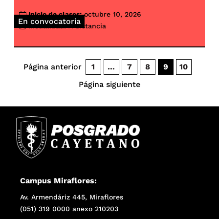
Inicio de clases:
octubre 10, 2026
En convocatoria
Modalidad:
A distancia
Página anterior
1
…
7
8
9
10
Página siguiente
Campus Miraflores:
Av. Armendáriz 445, Miraflores
(051) 319 0000 anexo 210203