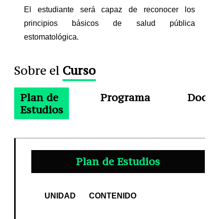
El estudiante será capaz de reconocer los
principios básicos de salud pública
estomatológica.
Sobre el
Curso
Plan de
Programa
Docen
Estudios
Plan de Estudios
UNIDAD
CONTENIDO