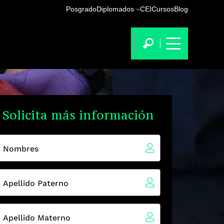
Posgrado
Diplomados
CEI
Cursos
Blog
Solicita más información
Nombres
Apellido Paterno
Apellido Materno