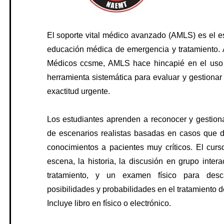
 de Introducción al AMLS y Video de Evaluación con
des inscribirte hasta un día previo al inicio del curso,
: dificultad respiratoria.
 de las 4:00 p.m.
ón 02: Trastornos respiratorios
El soporte vital médico avanzado (AMLS) es el es
– trastornos respiratorios – Caso 2 ASMA
educación médica de emergencia y tratamiento. 
ACIONAL
 8:30 – 7:00 p. m.
ón 03: Trastornos cardiovasculares.
Médicos ccsme, AMLS hace hincapié en el uso 
– trastornos cardiovasculares Caso 12 TV
 8:30 – 7:00 p. m.
herramienta sistemática para evaluar y gestion
ón 04: Choques /Shock.
Inscríbete aquí
– shock (Caso 2 Shock anafilactico)
exactitud urgente.
iones
ón 05: Trastornos endocrinos y metabólicos.
– Trastornos endocrinos y metabólicos (Casi 1 insuficencia
Los estudiantes aprenden a reconocer y gestion
artín de Porres
rrenal)
de escenarios realistas basadas en casos que de
ón 06: Emergencias relacionadas con el entorno.
conocimientos a pacientes muy críticos. El curs
– Emergencias relacionadas con el entorno (Caso 2
ncial
escena, la historia, la discusión en grupo intera
ermia)
ntas y conclusiones /Cierre del primer día
tratamiento, y un examen físico para desca
posibilidades y probabilidades en el tratamiento d
Incluye libro en físico o electrónico.
enida / preguntas
 de introducción de AMLS y video de evaluación 2 con