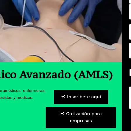
dico Avanzado (AMLS)
ramédicos, enfermeras,
Inscríbete aquí
esistas y médicos.
Cotización para
empresas