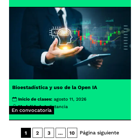
Bioestadística y uso de la Open IA
Inicio de clases:
agosto 11, 2026
Modalidad:
A distancia
En convocatoria
Página siguiente
1
2
3
…
10