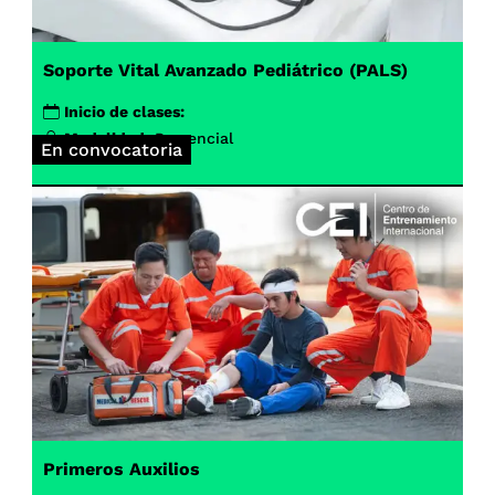
Soporte Vital Avanzado Pediátrico (PALS)
Inicio de clases:
Modalidad:
Presencial
En convocatoria
Primeros Auxilios