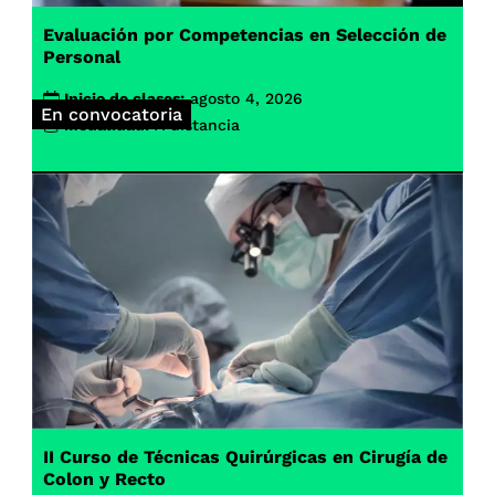
Evaluación por Competencias en Selección de
Personal
Inicio de clases:
agosto 4, 2026
En convocatoria
Modalidad:
A distancia
II Curso de Técnicas Quirúrgicas en Cirugía de
Colon y Recto