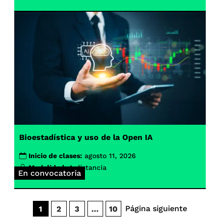
Bioestadística y uso de la Open IA
Inicio de clases:
agosto 11, 2026
Modalidad:
A distancia
En convocatoria
Página siguiente
1
2
3
…
10