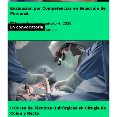
Evaluación por Competencias en Selección de
Personal
Inicio de clases:
agosto 4, 2026
En convocatoria
Modalidad:
A distancia
II Curso de Técnicas Quirúrgicas en Cirugía de
Colon y Recto