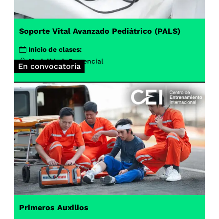
Soporte Vital Avanzado Pediátrico (PALS)
Inicio de clases:
Modalidad:
Presencial
En convocatoria
Primeros Auxilios