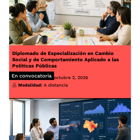
Diplomado de Especialización en Cambio
Social y de Comportamiento Aplicado a las
Políticas Públicas
En convocatoria
Inicio de clases:
octubre 2, 2026
Modalidad:
A distancia