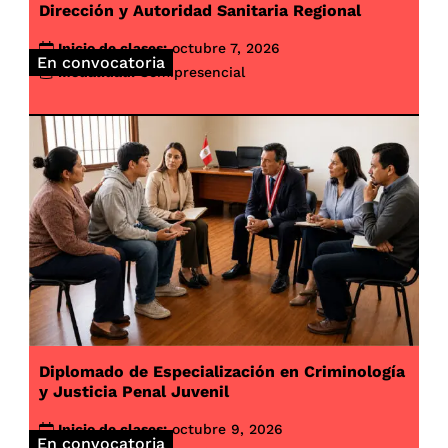
Dirección y Autoridad Sanitaria Regional
Inicio de clases:
octubre 7, 2026
En convocatoria
Modalidad:
Semipresencial
Diplomado de Especialización en Criminología
y Justicia Penal Juvenil
Inicio de clases:
octubre 9, 2026
En convocatoria