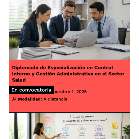
Diplomado de Especialización en Control
Interno y Gestión Administrativa en el Sector
Salud
En convocatoria
Inicio de clases:
octubre 1, 2026
Modalidad:
A distancia