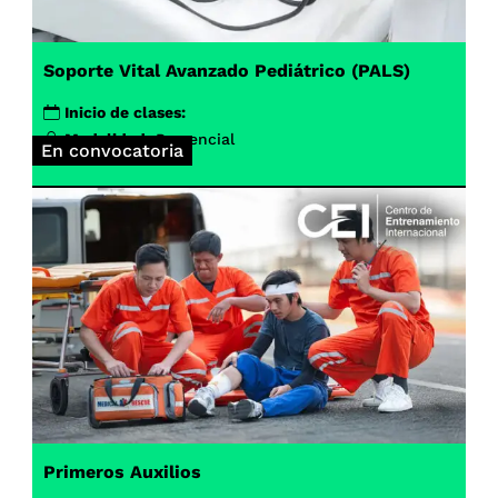
Soporte Vital Avanzado Pediátrico (PALS)
Inicio de clases:
Modalidad:
Presencial
En convocatoria
Primeros Auxilios