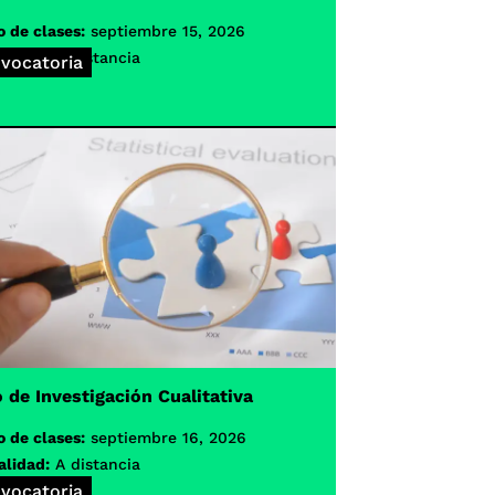
o de clases:
septiembre 15, 2026
lidad:
A distancia
vocatoria
 de Investigación Cualitativa
o de clases:
septiembre 16, 2026
lidad:
A distancia
vocatoria