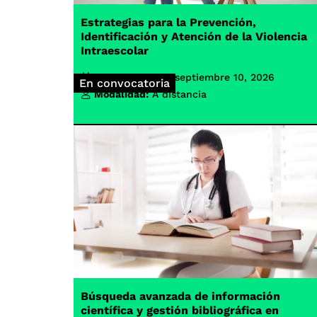
Estrategias para la Prevención,
Identificación y Atención de la Violencia
Intraescolar
Inicio de clases:
septiembre 10, 2026
En convocatoria
Modalidad:
A distancia
Búsqueda avanzada de información
científica y gestión bibliográfica en