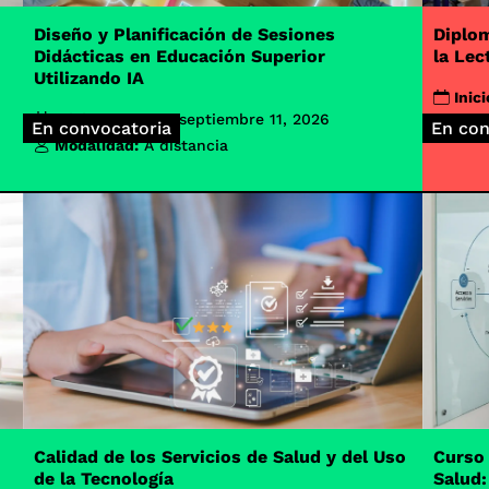
Diseño y Planificación de Sesiones
Diplom
Didácticas en Educación Superior
la Lec
Utilizando IA
Inici
Inicio de clases:
septiembre 11, 2026
Moda
En convocatoria
En con
Modalidad:
A distancia
Calidad de los Servicios de Salud y del Uso
Curso
de la Tecnología
Salud: