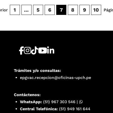
1
…
5
6
7
8
9
10
rior
Pági
Trámites y/o consultas:
epgvac.recepcion@oficinas-upch.pe
Contáctenos:
WhatsApp:
(51) 967 303 546
|
Central Telefónica:
(51) 949 161 644