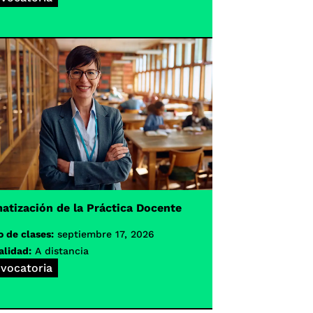
atización de la Práctica Docente
o de clases:
septiembre 17, 2026
lidad:
A distancia
vocatoria