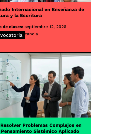
ado Internacional en Enseñanza de
tura y la Escritura
o de clases:
septiembre 12, 2026
lidad:
A distancia
vocatoria
 Resolver Problemas Complejos en
 Pensamiento Sistémico Aplicado