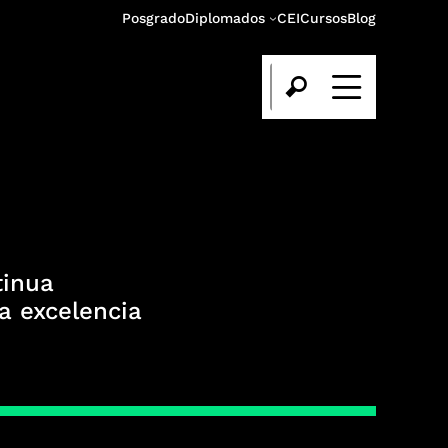
Posgrado
Diplomados
CEI
Cursos
Blog
tinua
la excelencia