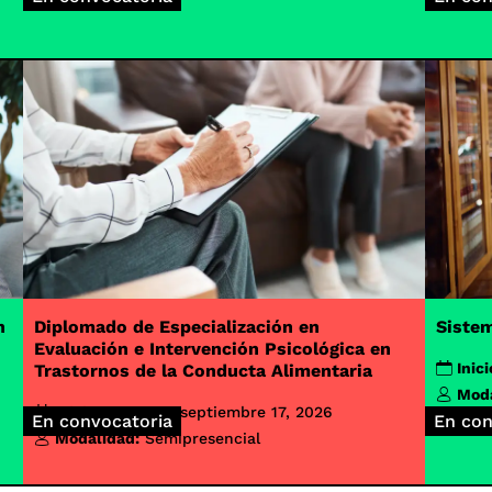
Sistem
Diplomado de Especialización en
n
Evaluación e Intervención Psicológica en
Inici
Trastornos de la Conducta Alimentaria
Moda
Inicio de clases:
septiembre 17, 2026
En convocatoria
En con
Modalidad:
Semipresencial