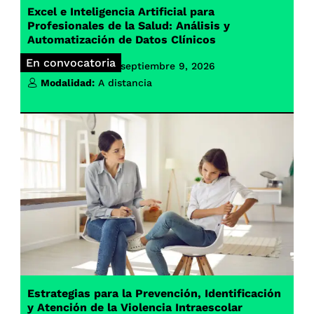
Excel e Inteligencia Artificial para
Profesionales de la Salud: Análisis y
Automatización de Datos Clínicos
En convocatoria
Inicio de clases:
septiembre 9, 2026
Modalidad:
A distancia
Estrategias para la Prevención, Identificación
y Atención de la Violencia Intraescolar