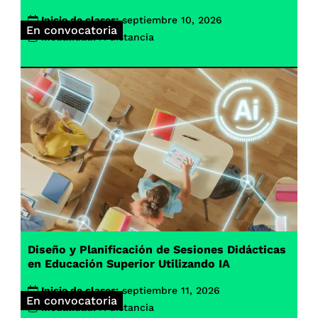
Inicio de clases:
septiembre 10, 2026
En convocatoria
Modalidad:
A distancia
Diseño y Planificación de Sesiones Didácticas
en Educación Superior Utilizando IA
Inicio de clases:
septiembre 11, 2026
En convocatoria
Modalidad:
A distancia