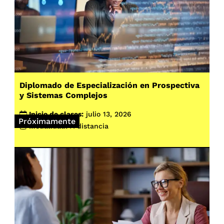
Diplomado de Especialización en Prospectiva
y Sistemas Complejos
Inicio de clases:
julio 13, 2026
Próximamente
Modalidad:
A distancia