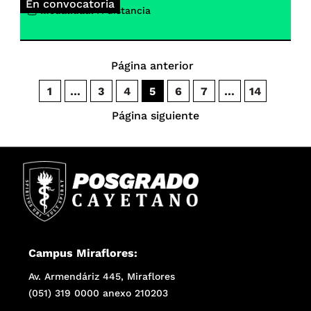
En convocatoria
Modalidad:
A distancia
Página anterior
1
…
3
4
5
6
7
…
14
Página siguiente
Campus Miraflores:
Av. Armendáriz 445, Miraflores
(051) 319 0000 anexo 210203