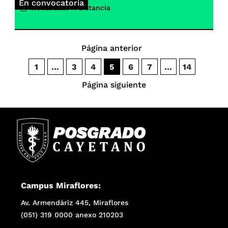
En convocatoria
Modalidad:
A distancia
Página anterior
1
…
3
4
5
6
7
…
14
Página siguiente
Campus Miraflores:
Av. Armendáriz 445, Miraflores
(051) 319 0000 anexo 210203