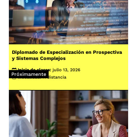
Diplomado de Especialización en Prospectiva
y Sistemas Complejos
Inicio de clases:
julio 13, 2026
Próximamente
Modalidad:
A distancia