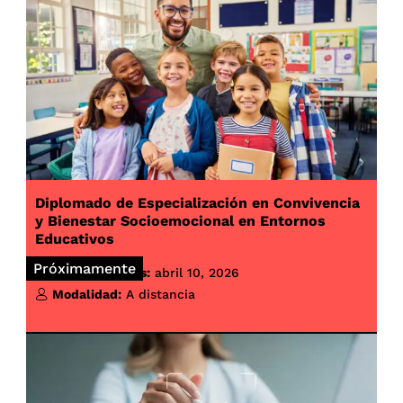
Diplomado de Especialización en Convivencia
y Bienestar Socioemocional en Entornos
Educativos
Próximamente
Inicio de clases:
abril 10, 2026
Modalidad:
A distancia