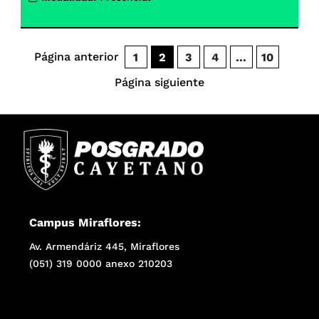
Página anterior
1
2
3
4
…
10
Página siguiente
Campus Miraflores:
Av. Armendáriz 445, Miraflores
(051) 319 0000 anexo 210203