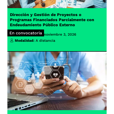
Dirección y Gestión de Proyectos o
Programas Financiados Parcialmente con
Endeudamiento Público Externo
En convocatoria
Inicio de clases:
noviembre 3, 2026
Modalidad:
A distancia