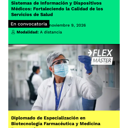
Sistemas de Información y Dispositivos
Médicos: Fortaleciendo la Calidad de los
Servicios de Salud
En convocatoria
Inicio de clases:
noviembre 9, 2026
Modalidad:
A distancia
Diplomado de Especialización en
Biotecnología Farmacéutica y Medicina