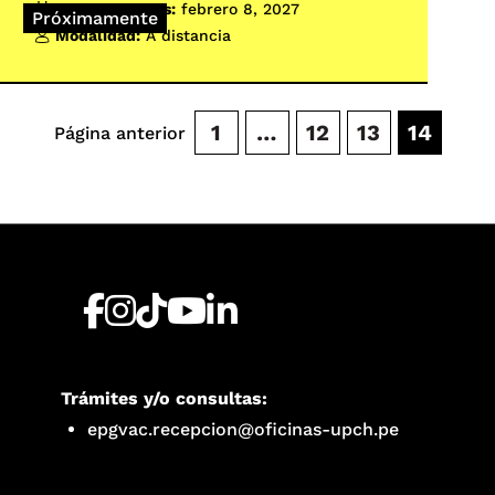
Inicio de clases:
febrero 8, 2027
Próximamente
Modalidad:
A distancia
1
…
12
13
14
Página anterior
Trámites y/o consultas:
epgvac.recepcion@oficinas-upch.pe