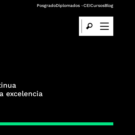
Posgrado
Diplomados
CEI
Cursos
Blog
tinua
la excelencia