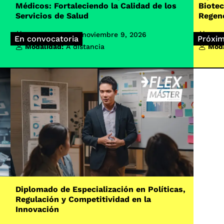
Médicos: Fortaleciendo la Calidad de los
Biotec
Servicios de Salud
Regen
Inicio de clases:
noviembre 9, 2026
Inici
En convocatoria
Próxi
Modalidad:
A distancia
Moda
Diplomado de Especialización en Políticas,
Regulación y Competitividad en la
Innovación