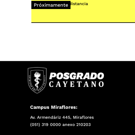
Modalidad:
A distancia
Próximamente
Campus Miraflores:
Av. Armendáriz 445, Miraflores
(051) 319 0000 anexo 210203