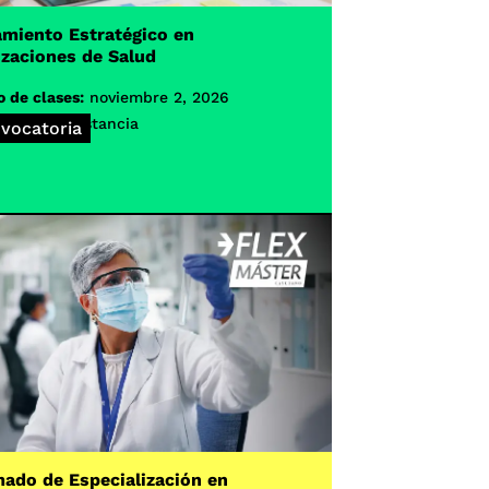
miento Estratégico en
zaciones de Salud
o de clases:
noviembre 2, 2026
lidad:
A distancia
vocatoria
ado de Especialización en