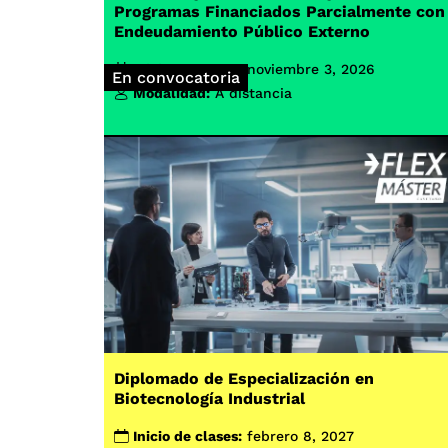
Programas Financiados Parcialmente con
Endeudamiento Público Externo
Inicio de clases:
noviembre 3, 2026
En convocatoria
Modalidad:
A distancia
Diplomado de Especialización en
Biotecnología Industrial
Inicio de clases:
febrero 8, 2027