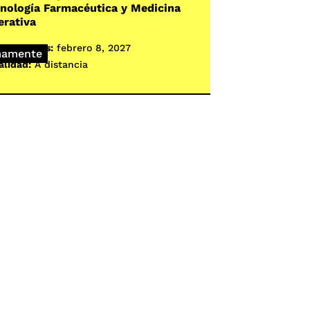
nología Farmacéutica y Medicina
erativa
o de clases:
febrero 8, 2027
mamente
lidad:
A distancia